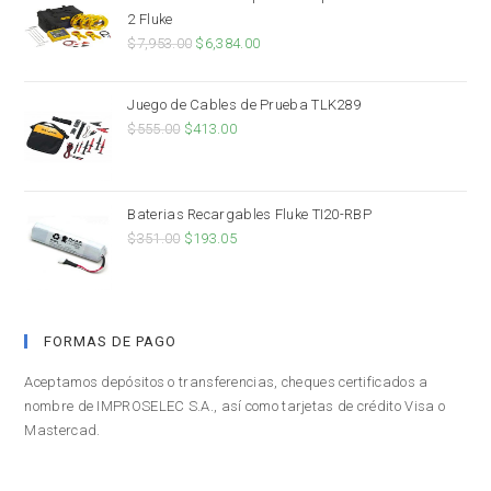
2 Fluke
$
7,953.00
$
6,384.00
Juego de Cables de Prueba TLK289
$
555.00
$
413.00
Baterias Recargables Fluke TI20-RBP
$
351.00
$
193.05
FORMAS DE PAGO
Aceptamos depósitos o transferencias, cheques certificados a
nombre de IMPROSELEC S.A., así como tarjetas de crédito Visa o
Mastercad.