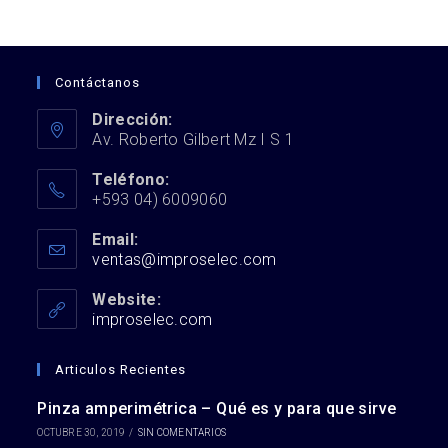
Contáctanos
Dirección:
Av. Roberto Gilbert Mz I S 1
Teléfono:
+593 04) 6009060
Email:
ventas@improselec.com
Se
abre
en
Website:
tu
improselec.com
aplicación
Articulos Recientes
Pinza amperimétrica – Qué es y para que sirve
OCTUBRE 30, 2019
/
SIN COMENTARIOS