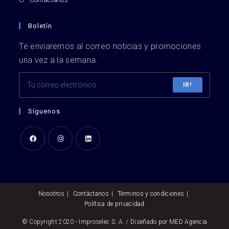
Boletín
Te enviaremos al correo noticias y promociones
una vez a la semana.
IR!
Síguenos
Se
Se
Se
abre
abre
abre
en
en
en
una
una
una
Nosotros
Contáctanos
Términos y condiciones
nueva
nueva
nueva
Política de privacidad
pestaña
pestaña
pestaña
© Copyright 2020 - Improselec S. A. /
Diseñado por MED Agencia