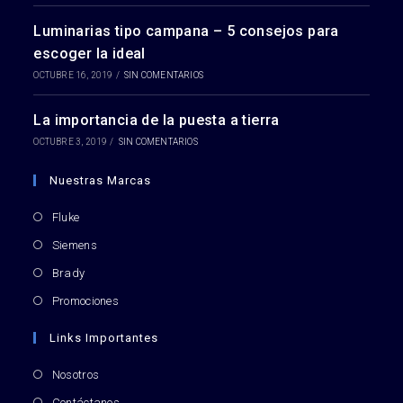
Luminarias tipo campana – 5 consejos para
escoger la ideal
OCTUBRE 16, 2019
/
SIN COMENTARIOS
La importancia de la puesta a tierra
OCTUBRE 3, 2019
/
SIN COMENTARIOS
Nuestras Marcas
Se
Fluke
abre
Se
Siemens
en
abre
Se
Brady
una
en
abre
nueva
Se
Promociones
una
en
pestaña
abre
nueva
una
Links Importantes
en
pestaña
nueva
una
pestaña
Nosotros
nueva
pestaña
Contáctanos