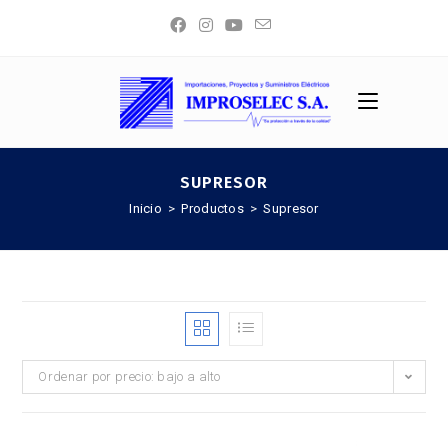
Saltar
al
contenido
SUPRESOR
Inicio
>
Productos
>
Supresor
Ordenar por precio: bajo a alto