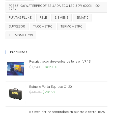
P23661-36 WATERPROOF SELLADA ECO LED 50W 6000K 100-
277V
PUNTAS FLUKE
RELE
SIEMENS
SIMATIC
SUPRESOR
TACOMETRO
TERMOMETRO
TERMÓMETROS
Productos
Resgistrador de eventos de tensión VR1S
$
1,240.00
$
620.00
Estuche Porta Equipos C120
$
441.00
$
220.50
Kit medidor de comprobacion puesta a tierra 1625-