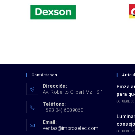
Contáctanos
Articu
Dirección:
Pinza a
Av. Roberto Gilbert Mz I S 1
para qu
OCTUBRE 30,
Teléfono:
+593 04) 6009060
Luminar
Email:
consejo
ventas@improselec.com
OCTUBRE 16,