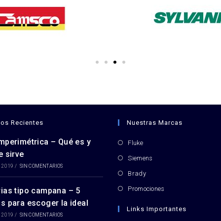
los Recientes
Nuestras Marcas
mperimétrica – Qué es y
Fluke
e sirve
Siemens
 2019
/
SIN COMENTARIOS
Brady
Promociones
ias tipo campana – 5
s para escoger la ideal
Links Importantes
 2019
/
SIN COMENTARIOS