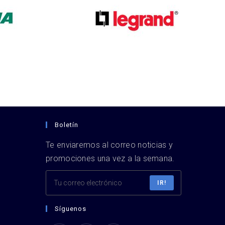
Boletín
Te enviaremos al correo noticias y
promociones una vez a la semana.
IR!
Síguenos