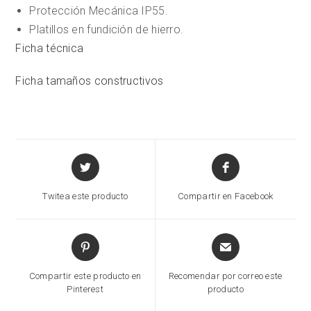
Protección Mecánica IP55.
Platillos en fundición de hierro.
Ficha técnica
Ficha tamaños constructivos
Opens
Opens
in
in
a
a
Twitea este producto
Compartir en Facebook
new
new
window
window
Opens
Opens
in
in
a
a
Compartir este producto en
Recomendar por correo este
new
new
Pinterest
producto
window
window