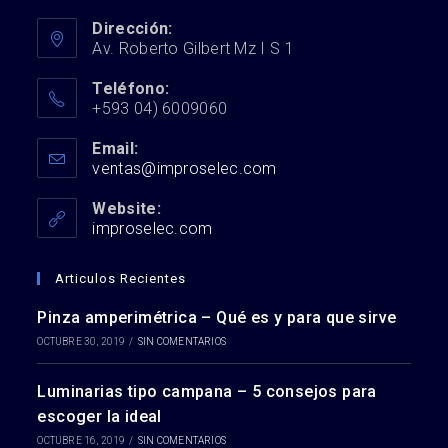
Dirección:
Av. Roberto Gilbert Mz I S 1
Teléfono:
+593 04) 6009060
Email:
ventas@improselec.com
Se
abre
en
Website:
tu
improselec.com
aplicación
Articulos Recientes
Pinza amperimétrica – Qué es y para que sirve
OCTUBRE 30, 2019
/
SIN COMENTARIOS
Luminarias tipo campana – 5 consejos para
escoger la ideal
OCTUBRE 16, 2019
/
SIN COMENTARIOS