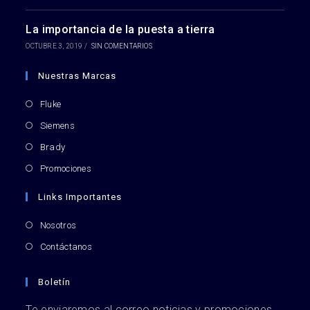
La importancia de la puesta a tierra
OCTUBRE 3, 2019
/
SIN COMENTARIOS
Nuestras Marcas
Se
Fluke
abre
Se
Siemens
en
abre
Se
Brady
una
en
abre
nueva
Se
Promociones
una
en
pestaña
abre
nueva
una
Links Importantes
en
pestaña
nueva
una
pestaña
Nosotros
nueva
pestaña
Contáctanos
Boletín
Te enviaremos al correo noticias y promociones